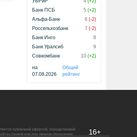
УБРиР
4
(+2)
Банк ПСБ
5
(+2)
Альфа-Банк
6
(-2)
Россельхозбанк
7
(-2)
Банк Инго
8
Банк Уралсиб
9
Совкомбанк
10
(+2)
на
Общий
07.08.2026
рейтинг
является публичной офертой, определяемой
16+
сайтах банков или при личном обращении.