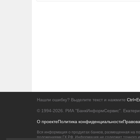
Нашли ошибку? Выделите текст и нажмите
Ctrl+E
© 1994-2026.
РИА "БанкИнформСервис". Екатери
О проекте
Политика конфиденциальности
Правов
Вся информация о продуктах банков, размещенная на по
положениями ГК РФ. Информация не содержит точного и 