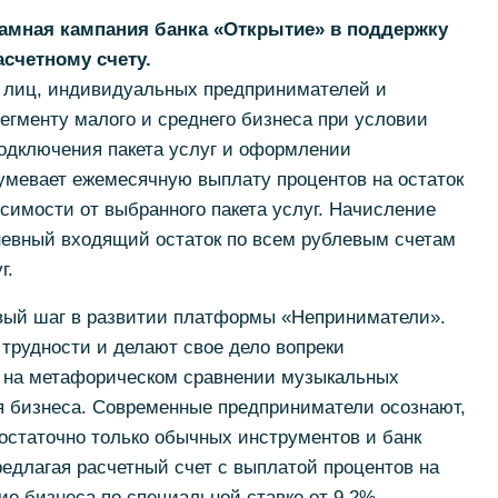
ламная кампания банка «Открытие» в поддержку
асчетному счету.
 лиц, индивидуальных предпринимателей и
егменту малого и среднего бизнеса при условии
 подключения пакета услуг и оформлении
умевает ежемесячную выплату процентов на остаток
исимости от выбранного пакета услуг. Начисление
невный входящий остаток по всем рублевым счетам
г.
вый шаг в развитии платформы «Неприниматели».
трудности и делают свое дело вопреки
н на метафорическом сравнении музыкальных
я бизнеса. Современные предприниматели осознают,
достаточно только обычных инструментов и банк
редлагая расчетный счет с выплатой процентов на
ие бизнеса по специальной ставке от 9,2%,