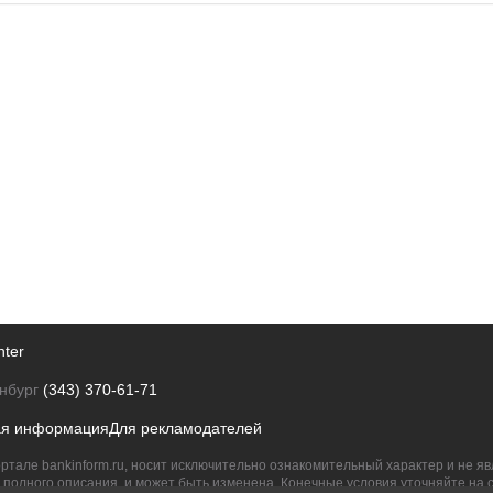
nter
нбург
(343) 370-61-71
ая информация
Для рекламодателей
ртале bankinform.ru, носит исключительно ознакомительный характер и не 
полного описания, и может быть изменена. Конечные условия уточняйте на 