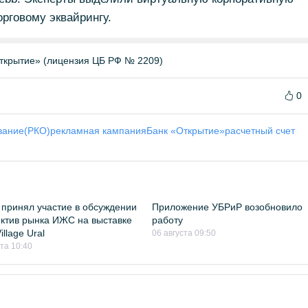
орговому эквайрингу.
ткрытие» (лицензия ЦБ РФ № 2209)
0
вание(РКО)
рекламная кампания
Банк «Открытие»
расчетный счет
принял участие в обсуждении
Приложение УБРиР возобновило
ктив рынка ИЖС на выставке
работу
llage Ural
06 августа 09:50
ста 10:40