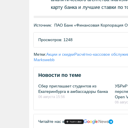
карту банка и лучшие ставки по т
Источник:
ПАО Банк «Финансовая Корпорация О
Просмотров: 1248
Метки:
Акции и скидки
Расчётно-кассовое обслужи
Markswebb
Новости по теме
Сбер приглашает студентов из
УБРиР 
Екатеринбурга в амбассадоры банка
перспе
Open Vi
06 августа 15:56
06 авгу
Читайте нас в