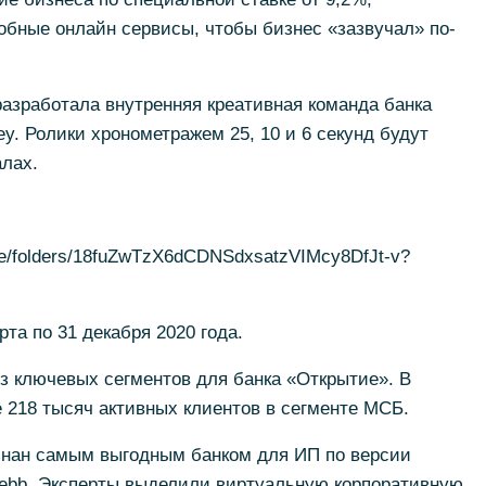
обные онлайн сервисы, чтобы бизнес «зазвучал» по-
азработала внутренняя креативная команда банка
y. Ролики хронометражем 25, 10 и 6 секунд будут
лах.
bile/folders/18fuZwTzX6dCDNSdxsatzVIMcy8DfJt-v?
рта по 31 декабря 2020 года.
з ключевых сегментов для банка «Открытие». В
 218 тысяч активных клиентов в сегменте МСБ.
изнан самым выгодным банком для ИП по версии
webb. Эксперты выделили виртуальную корпоративную