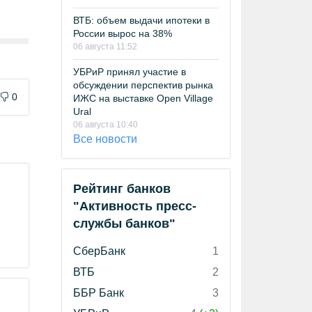
ВТБ: объем выдачи ипотеки в
России вырос на 38%
06 августа 11:52
УБРиР принял участие в
обсуждении перспектив рынка
0
ИЖС на выставке Open Village
Ural
06 августа 10:40
Все новости
Рейтинг банков
"Активность пресс-
службы банков"
СберБанк
1
ВТБ
2
ББР Банк
3