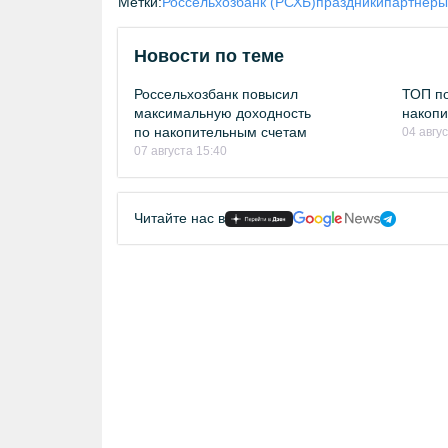
Метки:
Россельхозбанк (РСХБ)
праздники
партнёры
Новости по теме
Россельхозбанк повысил
ТОП по
максимальную доходность
накопи
по накопительным счетам
04 авгу
07 августа 15:40
Читайте нас в