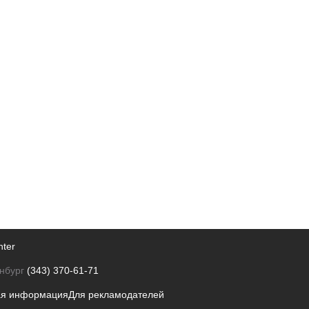
nter
нбург
(343) 370-61-71
ая информация
Для рекламодателей