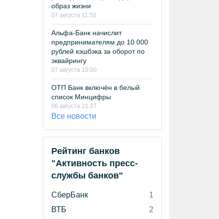
образ жизни
07 августа 11:50
Альфа-Банк начислит
предпринимателям до 10 000
рублей кэшбэка за оборот по
эквайрингу
07 августа 10:00
ОТП Банк включён в белый
список Минцифры
06 августа 21:27
Все новости
Рейтинг банков
"Активность пресс-
службы банков"
СберБанк
1
ВТБ
2