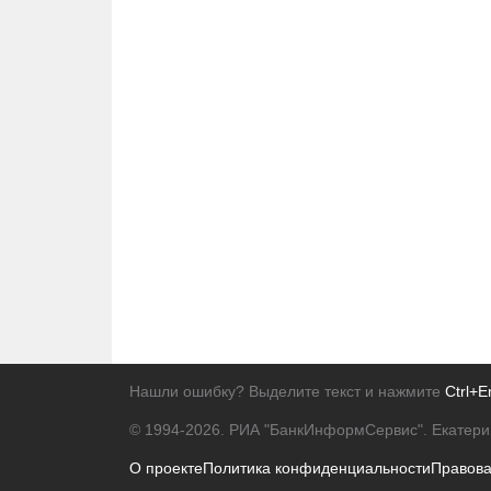
Нашли ошибку? Выделите текст и нажмите
Ctrl+E
© 1994-2026.
РИА "БанкИнформСервис". Екатери
О проекте
Политика конфиденциальности
Правов