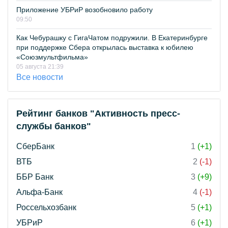
Приложение УБРиР возобновило работу
09:50
Как Чебурашку с ГигаЧатом подружили. В Екатеринбурге
при поддержке Сбера открылась выставка к юбилею
«Союзмультфильма»
05 августа 21:39
Все новости
Рейтинг банков "Активность пресс-
службы банков"
СберБанк
1
(+1)
ВТБ
2
(-1)
ББР Банк
3
(+9)
Альфа-Банк
4
(-1)
Россельхозбанк
5
(+1)
УБРиР
6
(+1)