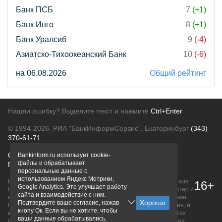
Банк ПСБ
7
(+1)
Банк Инго
8
(+1)
Банк Уралсиб
9
(-4)
Азиатско-Тихоокеанский Банк
10
(-6)
на 06.08.2026
Общий рейтинг
Нашли ошибку? Выделите текст и нажмите
Ctrl+Enter
© 1994-2026.
РИА "БанкИнформСервис". Екатеринбург
(343)
370-61-71
О проекте
Политика конфиденциальности
Bankinform.ru использует cookie-
файлы и обрабатывает
Правовая информация
Для рекламодателей
персональные данные с
использованием Яндекс Метрики,
Вся информация о продуктах банков, размещенная на портале
16+
Google Analytics. Это улучшает работу
bankinform.ru, носит исключительно ознакомительный характер и
сайта и взаимодействие с ним.
не является публичной офертой, определяемой положениями
Подтвердите ваше согласие, нажав
ГК РФ. Информация не содержит точного и полного описания, и
кнопу Ок. Если вы не хотите, чтобы
может быть изменена. Конечные условия уточняйте на сайтах
ваши данные обрабатывались,
банков или при личном обращении. Исключительное право на