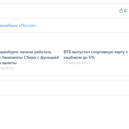
0
бэком
Банк «Россия»
еринбурге начали работать
ВТБ выпустил спортивную карту с
 банкоматы Сбера с функцией
кэшбэком до 5%
а валюты
05 августа 10:21
ста 10:50