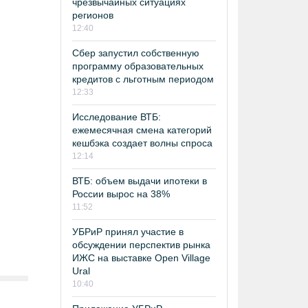
чрезвычайных ситуациях
регионов
12:40
Сбер запустил собственную
программу образовательных
кредитов с льготным периодом
12:33
Исследование ВТБ:
ежемесячная смена категорий
кешбэка создает волны спроса
12:14
ВТБ: объем выдачи ипотеки в
России вырос на 38%
11:52
УБРиР принял участие в
обсуждении перспектив рынка
ИЖС на выставке Open Village
Ural
10:40