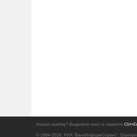
Нашли ошибку? Выделите текст и нажмите
Ctrl+E
© 1994-2026.
РИА "БанкИнформСервис". Екатери