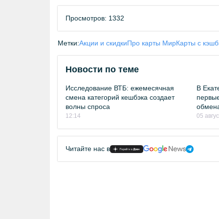
Просмотров: 1332
Метки:
Акции и скидки
Про карты Мир
Карты с кэш
Новости по теме
Исследование ВТБ: ежемесячная
В Екат
смена категорий кешбэка создает
первые
волны спроса
обмен
12:14
05 авгу
Читайте нас в