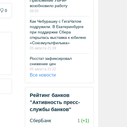
Приложение УБРиР
возобновило работу
0
09:50
Как Чебурашку с ГигаЧатом
подружили. В Екатеринбурге
при поддержке Сбера
открылась выставка к юбилею
«Союзмультфильма»
05 августа 21:39
Росстат зафиксировал
снижение цен
05 августа 21:22
Все новости
Рейтинг банков
"Активность пресс-
службы банков"
СберБанк
1
(+1)