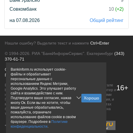
Банк Уралсиб
9
Совкомбанк
10
(+2)
на 07.08.2026
Общий рейтинг
Нашли ошибку? Выделите текст и нажмите
Ctrl+Enter
© 1994-2026.
РИА "БанкИнформСервис". Екатеринбург
(343)
370-61-71
О проекте
Политика конфиденциальности
Bankinform.ru использует cookie-
файлы и обрабатывает
Правовая информация
Для рекламодателей
персональные данные с
использованием Яндекс Метрики,
Вся информация о продуктах банков, размещенная на портале
16+
Google Analytics. Это улучшает работу
bankinform.ru, носит исключительно ознакомительный характер и
сайта и взаимодействие с ним.
не является публичной офертой, определяемой положениями
Подтвердите ваше согласие, нажав
ГК РФ. Информация не содержит точного и полного описания, и
кнопу Ок. Если вы не хотите, чтобы
может быть изменена. Конечные условия уточняйте на сайтах
ваши данные обрабатывались,
банков или при личном обращении. Исключительное право на
пожалуйста, ограничьте
товарные знаки принадлежит их правообладателям.
использование файлов cookie в своём
браузере. Подробнее в
Политике
конфиденциальности
.