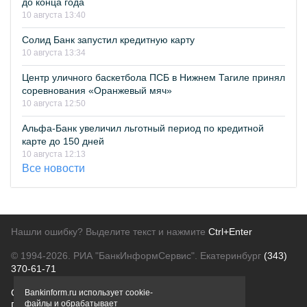
до конца года
10 августа 13:40
Солид Банк запустил кредитную карту
10 августа 13:34
Центр уличного баскетбола ПСБ в Нижнем Тагиле принял
соревнования «Оранжевый мяч»
10 августа 12:50
Альфа-Банк увеличил льготный период по кредитной
карте до 150 дней
10 августа 12:13
Все новости
Нашли ошибку? Выделите текст и нажмите
Ctrl+Enter
© 1994-2026.
РИА "БанкИнформСервис". Екатеринбург
(343)
370-61-71
О проекте
Политика конфиденциальности
Bankinform.ru использует cookie-
файлы и обрабатывает
Правовая информация
Для рекламодателей