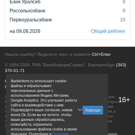
Банк Уралсиб
8
Россельхозбанк
9
Первоуральскбанк
10
на 09.08.2026
Общий рейтинг
Нашли ошибку? Выделите текст и нажмите
Ctrl+Enter
© 1994-2026.
РИА "БанкИнформСервис". Екатеринбург
(343)
370-61-71
О проекте
Политика конфиденциальности
Bankinform.ru использует cookie-
файлы и обрабатывает
Правовая информация
Для рекламодателей
персональные данные с
использованием Яндекс Метрики,
Вся информация о продуктах банков, размещенная на портале
16+
Google Analytics. Это улучшает работу
bankinform.ru, носит исключительно ознакомительный характер и
сайта и взаимодействие с ним.
не является публичной офертой, определяемой положениями
Подтвердите ваше согласие, нажав
ГК РФ. Информация не содержит точного и полного описания, и
кнопу Ок. Если вы не хотите, чтобы
может быть изменена. Конечные условия уточняйте на сайтах
ваши данные обрабатывались,
банков или при личном обращении. Исключительное право на
пожалуйста, ограничьте
товарные знаки принадлежит их правообладателям.
использование файлов cookie в своём
браузере. Подробнее в
Политике