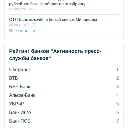
рублей кэшбэка за оборот по эквайрингу
07 августа 10:00
ОТП Банк включён в белый список Минцифры
06 августа 21:27
Все новости
Рейтинг банков "Активность пресс-
службы банков"
СберБанк
1
ВТБ
2
ББР Банк
3
Альфа-Банк
4
УБРиР
5
Банк Инго
6
Банк ПСБ
7