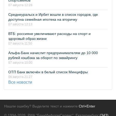
спортсменов
07 августа 12:28
Среднеуральск и Ирбит вошли в список городов, где
доступна семейная ипотека на вторичку
07 августа 12:13
ВТБ: россияне увеличивают расходы на спорт и
здоровый образ жизни
07 августа 11:50
Альфа-Банк начислит предпринимателям до 10 000
рублей кэшбэка за оборот по эквайрингу
07 августа 10:00
ОТП Банк включён в белый список Минцифры
06 августа 21:27
Все новости
Нашли ошибку? Выделите текст и нажмите
Ctrl+Enter
© 1994-2026.
РИА "БанкИнформСервис". Екатеринбург
(343)