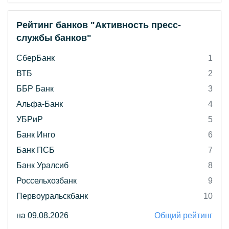
Рейтинг банков "Активность пресс-
службы банков"
СберБанк
1
ВТБ
2
ББР Банк
3
Альфа-Банк
4
УБРиР
5
Банк Инго
6
Банк ПСБ
7
Банк Уралсиб
8
Россельхозбанк
9
Первоуральскбанк
10
на 09.08.2026
Общий рейтинг