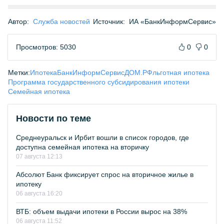
Автор:
Служба новостей
Источник:
ИА «БанкИнформСервис»
Просмотров: 5030
0
0
Метки:
Ипотека
БанкИнформСервис
ДОМ.РФ
льготная ипотека
Программа государственного субсидирования ипотеки
Семейная ипотека
Новости по теме
Среднеуральск и Ирбит вошли в список городов, где
доступна семейная ипотека на вторичку
07 августа 12:13
Абсолют Банк фиксирует спрос на вторичное жилье в
ипотеку
06 августа 16:20
ВТБ: объем выдачи ипотеки в России вырос на 38%
06 августа 11:52