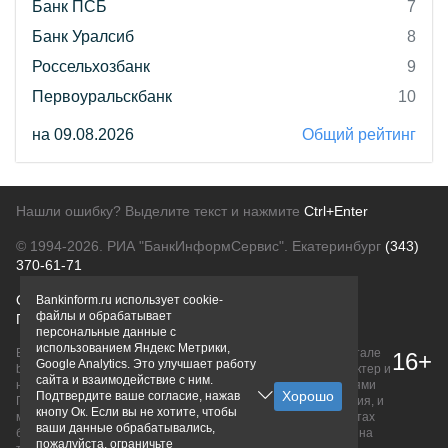
Банк ПСБ
7
Банк Уралсиб
8
Россельхозбанк
9
Первоуральскбанк
10
на 09.08.2026
Общий рейтинг
Нашли ошибку? Выделите текст и нажмите
Ctrl+Enter
© 1994-2026.
РИА "БанкИнформСервис". Екатеринбург
(343)
370-61-71
О проекте
Политика конфиденциальности
Bankinform.ru использует cookie-
файлы и обрабатывает
Правовая информация
Для рекламодателей
персональные данные с
использованием Яндекс Метрики,
Вся информация о продуктах банков, размещенная на портале
16+
Google Analytics. Это улучшает работу
bankinform.ru, носит исключительно ознакомительный характер и
сайта и взаимодействие с ним.
не является публичной офертой, определяемой положениями
Подтвердите ваше согласие, нажав
ГК РФ. Информация не содержит точного и полного описания, и
кнопу Ок. Если вы не хотите, чтобы
может быть изменена. Конечные условия уточняйте на сайтах
ваши данные обрабатывались,
банков или при личном обращении. Исключительное право на
пожалуйста, ограничьте