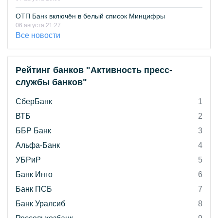
ОТП Банк включён в белый список Минцифры
06 августа 21:27
Все новости
Рейтинг банков "Активность пресс-
службы банков"
СберБанк
1
ВТБ
2
ББР Банк
3
Альфа-Банк
4
УБРиР
5
Банк Инго
6
Банк ПСБ
7
Банк Уралсиб
8