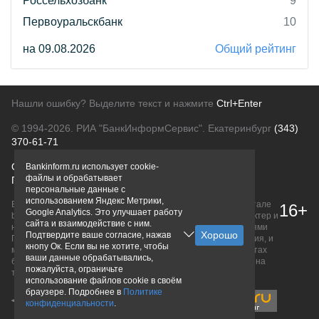
Россельхозбанк
9
Первоуральскбанк
10
на 09.08.2026
Общий рейтинг
Нашли ошибку? Выделите текст и нажмите
Ctrl+Enter
© 1994-2026.
РИА "БанкИнформСервис". Екатеринбург
(343)
370-61-71
О проекте
Политика конфиденциальности
Bankinform.ru использует cookie-
файлы и обрабатывает
Правовая информация
Для рекламодателей
персональные данные с
использованием Яндекс Метрики,
Вся информация о продуктах банков, размещенная на портале
16+
Google Analytics. Это улучшает работу
bankinform.ru, носит исключительно ознакомительный характер и
сайта и взаимодействие с ним.
не является публичной офертой, определяемой положениями
Подтвердите ваше согласие, нажав
ГК РФ. Информация не содержит точного и полного описания, и
кнопу Ок. Если вы не хотите, чтобы
может быть изменена. Конечные условия уточняйте на сайтах
ваши данные обрабатывались,
банков или при личном обращении. Исключительное право на
пожалуйста, ограничьте
товарные знаки принадлежит их правообладателям.
использование файлов cookie в своём
браузере. Подробнее в
Политике
конфиденциальности
.