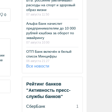
ВТБ: россияне увеличивают
расходы на спорт и здоровый
образ жизни
0
07 августа 11:50
Альфа-Банк начислит
предпринимателям до 10 000
рублей кэшбэка за оборот по
эквайрингу
07 августа 10:00
ОТП Банк включён в белый
нии
список Минцифры
ке
06 августа 21:27
Все новости
Рейтинг банков
"Активность пресс-
службы банков"
СберБанк
1