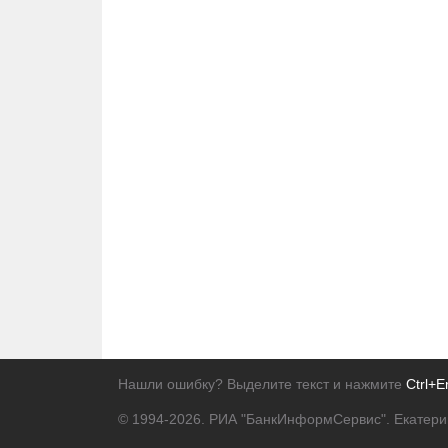
Нашли ошибку? Выделите текст и нажмите
Ctrl+E
© 1994-2026.
РИА "БанкИнформСервис". Екатери