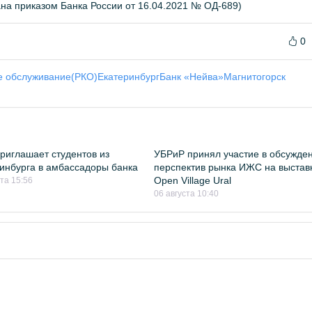
а приказом Банка России от 16.04.2021 № ОД-689)
0
е обслуживание(РКО)
Екатеринбург
Банк «Нейва»
Магнитогорск
риглашает студентов из
УБРиР принял участие в обсужде
инбурга в амбассадоры банка
перспектив рынка ИЖС на выстав
Open Village Ural
ста 15:56
06 августа 10:40