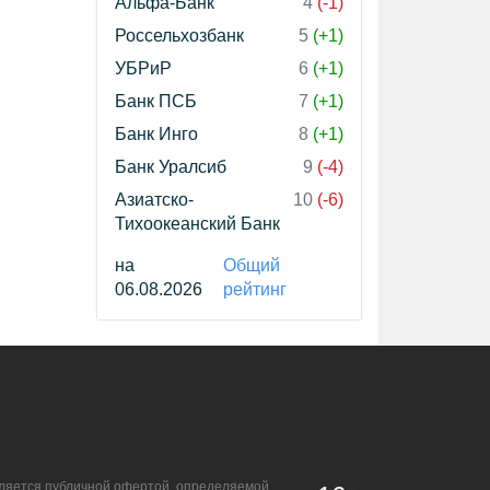
Альфа-Банк
4
(-1)
Россельхозбанк
5
(+1)
УБРиР
6
(+1)
Банк ПСБ
7
(+1)
Банк Инго
8
(+1)
Банк Уралсиб
9
(-4)
Азиатско-
10
(-6)
Тихоокеанский Банк
на
Общий
06.08.2026
рейтинг
является публичной офертой, определяемой