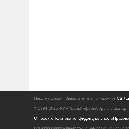
Нашли ошибку? Выделите текст и нажмите
Ctrl+E
© 1994-2026.
РИА "БанкИнформСервис". Екатери
О проекте
Политика конфиденциальности
Правов
Вся информация о продуктах банков, размещенная на по