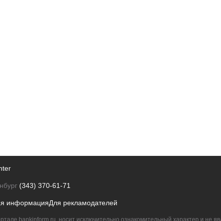
nter
нбург
(343) 370-61-71
ая информация
Для рекламодателей
ртале bankinform.ru, носит исключительно ознакомительный характер и не 