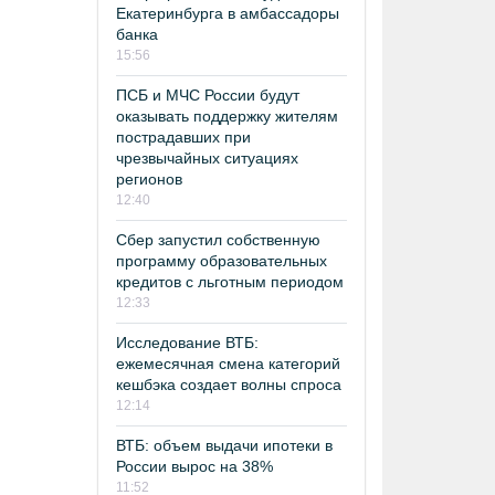
Екатеринбурга в амбассадоры
банка
15:56
ПСБ и МЧС России будут
оказывать поддержку жителям
пострадавших при
чрезвычайных ситуациях
регионов
12:40
Сбер запустил собственную
программу образовательных
кредитов с льготным периодом
12:33
Исследование ВТБ:
ежемесячная смена категорий
кешбэка создает волны спроса
12:14
ВТБ: объем выдачи ипотеки в
России вырос на 38%
11:52