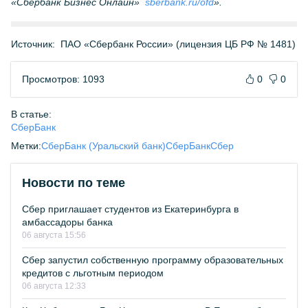
«Сбербанк Бизнес Онлайн»
sberbank.ru/ofd
».
Источник:
ПАО «Сбербанк России» (лицензия ЦБ РФ № 1481)
Просмотров: 1093
0
0
В статье:
СберБанк
Метки:
СберБанк (Уральский банк)
СберБанк
Сбер
Новости по теме
Сбер приглашает студентов из Екатеринбурга в
амбассадоры банка
06 августа 15:56
Сбер запустил собственную программу образовательных
кредитов с льготным периодом
06 августа 12:33