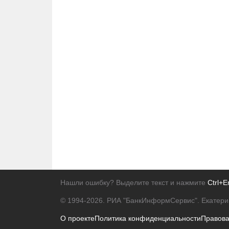
Нашли ошибку? Выделите текст и нажмите
Ctrl+E
© 1994-2026.
РИА "БанкИнформСервис". Екатери
О проекте
Политика конфиденциальности
Правов