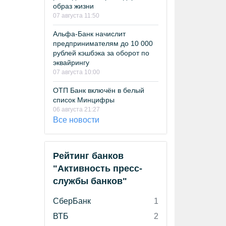
образ жизни
07 августа 11:50
Альфа-Банк начислит
предпринимателям до 10 000
рублей кэшбэка за оборот по
эквайрингу
07 августа 10:00
ОТП Банк включён в белый
список Минцифры
06 августа 21:27
Все новости
Рейтинг банков
"Активность пресс-
службы банков"
СберБанк
1
ВТБ
2