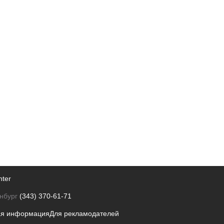
nter
нбург
(343) 370-61-71
ая информация
Для рекламодателей