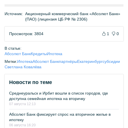
Источник:
Акционерный коммерческий банк «Абсолют Банк»
(ПАО) (лицензия ЦБ РФ № 2306)
Просмотров: 3804
1
0
В статье:
Абсолют Банк
Кредиты
Ипотека
Метки:
Ипотека
Абсолют Банк
партнёры
Екатеринбург
субсидии
Светлана Ковалёва
Новости по теме
Среднеуральск и Ирбит вошли в список городов, где
доступна семейная ипотека на вторичку
07 августа 12:13
Абсолют Банк фиксирует спрос на вторичное жилье в
ипотеку
06 августа 16:20