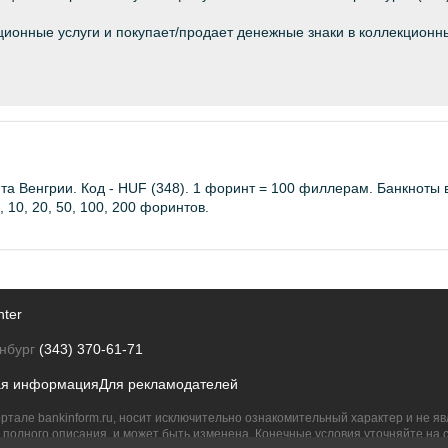
ционные услуги и покупает/продает денежные знаки в коллекционн
а Венгрии. Код - HUF (348). 1 форинт = 100 филлерам. Банкноты в 
 10, 20, 50, 100, 200 форинтов.
nter
нбург
(343) 370-61-71
ая информация
Для рекламодателей
ртале bankinform.ru, носит исключительно ознакомительный характер и не 
полного описания, и может быть изменена. Конечные условия уточняйте на 