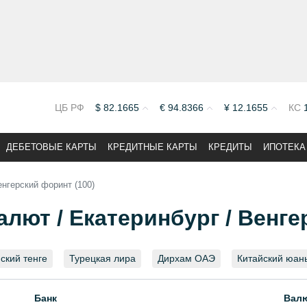
ЦБ РФ
$
82.1665
€
94.8366
¥
12.1655
КС
ДЕБЕТОВЫЕ КАРТЫ
КРЕДИТНЫЕ КАРТЫ
КРЕДИТЫ
ИПОТЕКА
енгерский форинт (100)
лют / Екатеринбург / Венге
ский тенге
Турецкая лира
Дирхам ОАЭ
Китайский юан
Банк
Вал