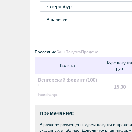
В наличии
Последние
Банк
Покупка
Продажа
Курс покупки
Валюта
руб.
Венгерский форинт (100)
1
15,00
Interchange
Примечания:
В разделе размещены курсы покупки и продажи
указанных в таблице. Дополнительная информа