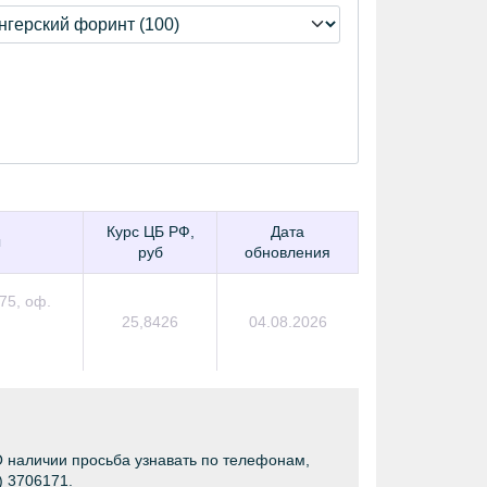
Курс ЦБ РФ,
Дата
ы
руб
обновления
75, оф.
25,8426
04.08.2026
О наличии просьба узнавать по телефонам,
) 3706171.