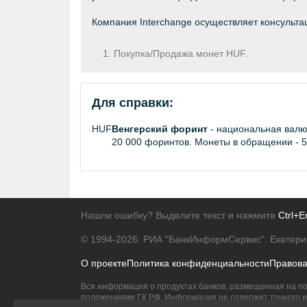
Компания Interchange осуществляет консульта
Покупка/Продажа монет HUF.
Для справки:
HUF
Венгерский форинт
- национальная валют
20 000 форинтов. Монеты в обращении - 5,
Нашли ошибку? Выделите текст и нажмите
Ctrl+E
© 1994-2026.
РИА "БанкИнформСервис". Екатери
О проекте
Политика конфиденциальности
Правов
Вся информация о продуктах банков, размещенная на по
положениями ГК РФ. Информация не содержит точного и 