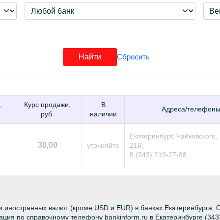
,
Курс продажи,
В
Адреса/телефон
руб.
наличии
Екатеринбург, Чайковского, 
30,00
уточняйте
216,
8 (343) 219-27-88
 иностранных валют (кроме USD и EUR) в банках Екатеринбурга. 
ция по справочному телефону bankinform.ru в Екатеринбурге (343