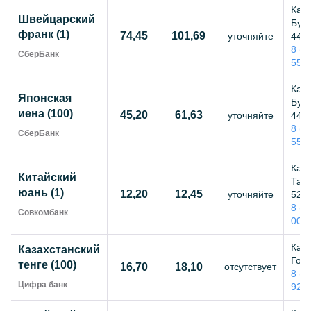
Каза
Швейцарский
Бутл
франк (1)
74,45
101,69
уточняйте
44,
8 (8
СберБанк
55-
Каза
Японская
Бутл
иена (100)
45,20
61,63
уточняйте
44,
8 (8
СберБанк
55-
Каза
Китайский
Тата
юань (1)
12,20
12,45
уточняйте
52,
8 (8
Совкомбанк
00-
Каза
Казахстанский
Гого
тенге (100)
16,70
18,10
отсутствует
8 (8
Цифра банк
92-