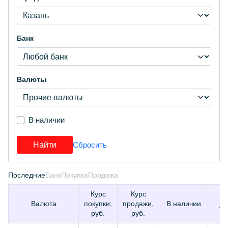
Банк
Валюты
В наличии
Последние
Банк
Покупка
Продажа
Курс
Курс
А
Валюта
покупки,
продажи,
В наличии
те
руб.
руб.