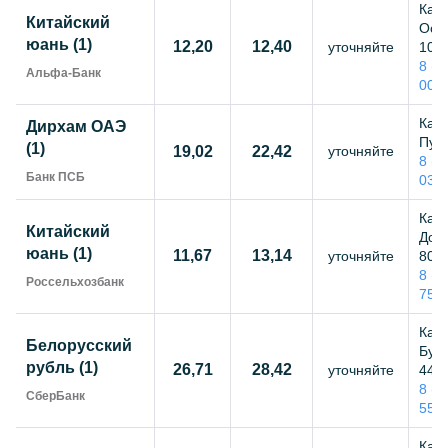
Каза
Китайский
Остр
юань (1)
12,20
12,40
уточняйте
103,
8 (8
Альфа-Банк
00-
Каза
Дирхам ОАЭ
Пушк
(1)
19,02
22,42
уточняйте
8 (8
Банк ПСБ
03-
Каза
Китайский
Дост
юань (1)
11,67
13,14
уточняйте
80,
8 (3
Россельхозбанк
75-
Каза
Белорусский
Бутл
рубль (1)
26,71
28,42
уточняйте
44,
8 (8
СберБанк
55-
Каза