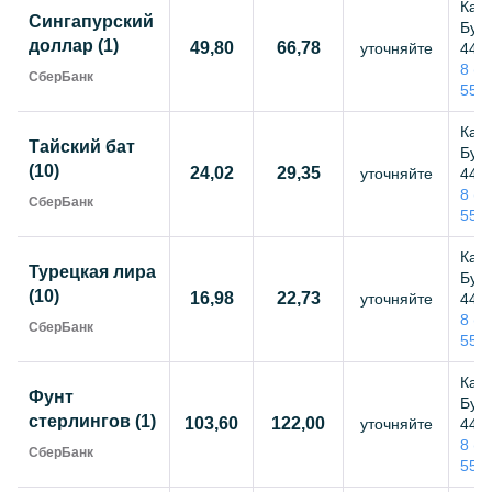
Каза
Сингапурский
Бутл
доллар (1)
49,80
66,78
уточняйте
44,
8 (8
СберБанк
55-
Каза
Тайский бат
Бутл
(10)
24,02
29,35
уточняйте
44,
8 (8
СберБанк
55-
Каза
Турецкая лира
Бутл
(10)
16,98
22,73
уточняйте
44,
8 (8
СберБанк
55-
Каза
Фунт
Бутл
стерлингов (1)
103,60
122,00
уточняйте
44,
8 (8
СберБанк
55-