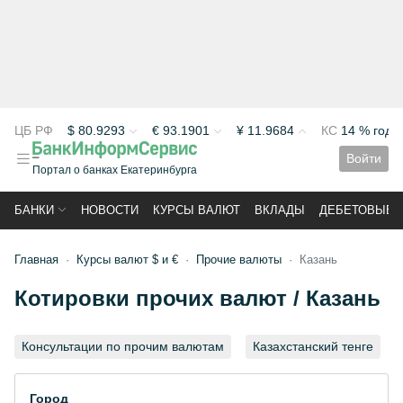
ЦБ РФ
$
80.9293
€
93.1901
¥
11.9684
КС
14 % год
Войти
Портал о банках Екатеринбурга
БАНКИ
НОВОСТИ
КУРСЫ ВАЛЮТ
ВКЛАДЫ
ДЕБЕТОВЫЕ 
Главная
Курсы валют $ и €
Прочие валюты
Казань
Котировки прочих валют / Казань
Консультации по прочим валютам
Казахстанский тенге
Город