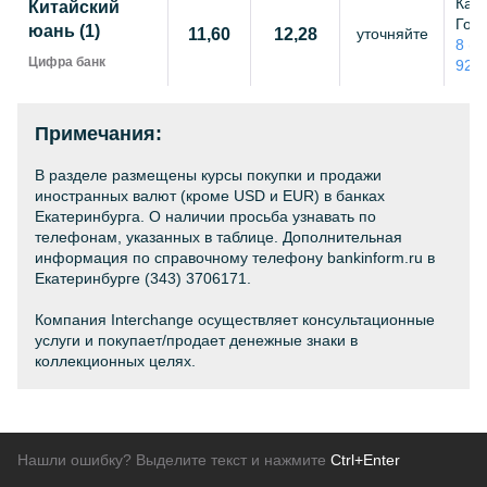
Каза
Китайский
Гого
юань (1)
11,60
12,28
уточняйте
8 (8
Цифра банк
92-
Примечания:
В разделе размещены курсы покупки и продажи
иностранных валют (кроме USD и EUR) в банках
Екатеринбурга. О наличии просьба узнавать по
телефонам, указанных в таблице. Дополнительная
информация по справочному телефону bankinform.ru в
Екатеринбурге (343) 3706171.
Компания Interchange осуществляет консультационные
услуги и покупает/продает денежные знаки в
коллекционных целях.
Нашли ошибку? Выделите текст и нажмите
Ctrl+Enter