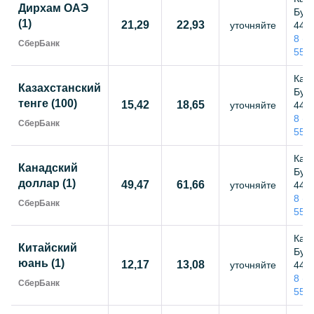
Дирхам ОАЭ
Бутл
(1)
21,29
22,93
уточняйте
44,
8 (8
СберБанк
55-
Каза
Казахстанский
Бутл
тенге (100)
15,42
18,65
уточняйте
44,
8 (8
СберБанк
55-
Каза
Канадский
Бутл
доллар (1)
49,47
61,66
уточняйте
44,
8 (8
СберБанк
55-
Каза
Китайский
Бутл
юань (1)
12,17
13,08
уточняйте
44,
8 (8
СберБанк
55-