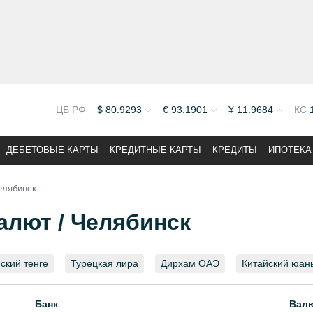
ЦБ РФ
$
80.9293
€
93.1901
¥
11.9684
КС
ДЕБЕТОВЫЕ КАРТЫ
КРЕДИТНЫЕ КАРТЫ
КРЕДИТЫ
ИПОТЕКА
елябинск
алют / Челябинск
ский тенге
Турецкая лира
Дирхам ОАЭ
Китайский юан
Банк
Вал