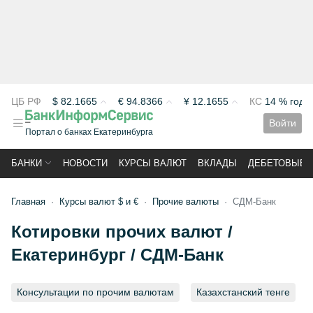
ЦБ РФ
$
82.1665
€
94.8366
¥
12.1655
КС
14 % год
Войти
Портал о банках Екатеринбурга
БАНКИ
НОВОСТИ
КУРСЫ ВАЛЮТ
ВКЛАДЫ
ДЕБЕТОВЫЕ 
Главная
Курсы валют $ и €
Прочие валюты
СДМ-Банк
Котировки прочих валют /
Екатеринбург / СДМ-Банк
Консультации по прочим валютам
Казахстанский тенге