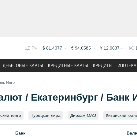
ЦБ РФ
$
81.4077
€
94.0585
¥
12.0637
КС
ДЕБЕТОВЫЕ КАРТЫ
КРЕДИТНЫЕ КАРТЫ
КРЕДИТЫ
ИПОТЕКА
анк Инго
лют / Екатеринбург / Банк 
ский тенге
Турецкая лира
Дирхам ОАЭ
Китайский юан
Банк
Вал