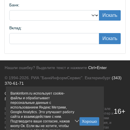
Банк:
Искать
Вклад:
Искать
Нашли ошибку? Выделите текст и нажмите
Ctrl+Enter
© 1994-2026.
РИА "БанкИнформСервис". Екатеринбург
(343)
370-61-71
О проекте
Политика конфиденциальности
Bankinform.ru использует cookie-
файлы и обрабатывает
Правовая информация
Для рекламодателей
персональные данные с
использованием Яндекс Метрики,
Вся информация о продуктах банков, размещенная на портале
16+
Google Analytics. Это улучшает работу
bankinform.ru, носит исключительно ознакомительный характер и
сайта и взаимодействие с ним.
не является публичной офертой, определяемой положениями
Подтвердите ваше согласие, нажав
ГК РФ. Информация не содержит точного и полного описания, и
кнопу Ок. Если вы не хотите, чтобы
может быть изменена. Конечные условия уточняйте на сайтах