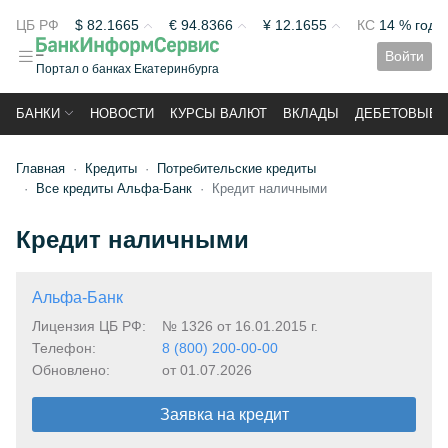
ЦБ РФ
$
82.1665
€
94.8366
¥
12.1655
КС
14 % год
Войти
Портал о банках Екатеринбурга
БАНКИ
НОВОСТИ
КУРСЫ ВАЛЮТ
ВКЛАДЫ
ДЕБЕТОВЫЕ 
Главная
Кредиты
Потребительские кредиты
Все кредиты Альфа-Банк
Кредит наличными
Кредит наличными
Альфа-Банк
Лицензия ЦБ РФ:
№ 1326 от 16.01.2015 г.
Телефон:
8 (800) 200-00-00
Обновлено:
от 01.07.2026
Заявка на кредит