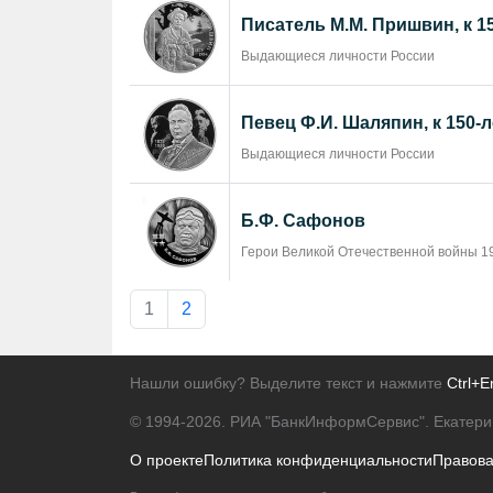
Писатель М.М. Пришвин, к 1
Выдающиеся личности России
Певец Ф.И. Шаляпин, к 150-
Выдающиеся личности России
Б.Ф. Сафонов
Герои Великой Отечественной войны 19
1
2
Нашли ошибку? Выделите текст и нажмите
Ctrl+E
© 1994-2026.
РИА "БанкИнформСервис". Екатери
О проекте
Политика конфиденциальности
Правов