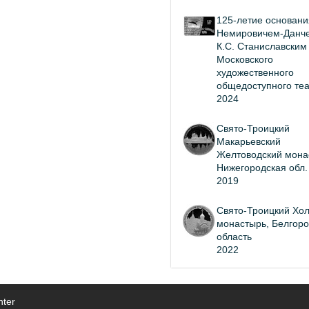
125-летие основани
Немировичем-Данче
К.С. Станиславским
Московского
художественного
общедоступного те
2024
Свято-Троицкий
Макарьевский
Желтоводский мона
Нижегородская обл.
2019
Свято-Троицкий Хол
монастырь, Белгоро
область
2022
nter