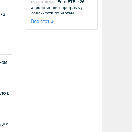
Банк ВТБ с 26
Кэшбэк на май:
апреля меняет программу
лояльности по картам
нка
Все статьи
ком
оло
в
одим