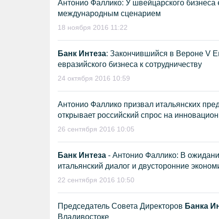
Антонио Фаллико: У швейцарского бизнеса
международным сценарием
18 ноября 2016 11:22
Банк Интеза
: Закончившийся в Вероне V 
евразийского бизнеса к сотрудничеству
24 октября 2016 10:59
Антонио Фаллико призвал итальянских пре
открывает российский спрос на инновацио
26 сентября 2016 10:05
Банк Интеза
- Антонио Фаллико: В ожидан
итальянский диалог и двусторонние эконо
22 сентября 2016 10:50
Председатель Совета Директоров
Банка И
Владивостоке