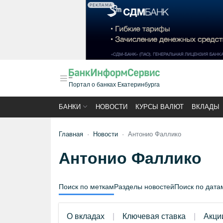
РЕКЛАМА
Портал о банках Екатеринбурга
БАНКИ
НОВОСТИ
КУРСЫ ВАЛЮТ
ВКЛАДЫ
Главная
Новости
Антонио Фаллико
Антонио Фаллико
Поиск по меткам
Разделы новостей
Поиск по дата
О вкладах
Ключевая ставка
Акци