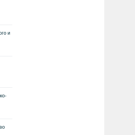
ого и
ко-
во