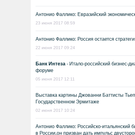
Антонио Фаллико: Евразийский экономичес
23 июня 2017 08:59
Антонио Фаллико: Россия остается стратег
22 июня 2017 09:24
Банк Интеза
- Итало-российский бизнес-д
форуме
05 июня 2017 12:11
Выставка картины Джованни Баттисты Тье
Государственном Эрмитаже
02 июня 2017 10:24
Антонио Фаллико: Российско-итальянский б
в России,он призван дать импульс двустор