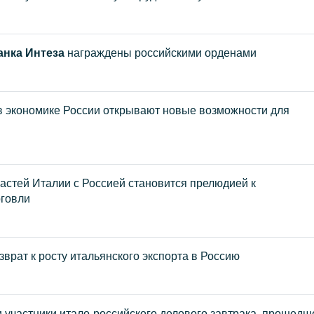
анка Интеза
награждены российскими орденами
в экономике России открывают новые возможности для
астей Италии с Россией становится прелюдией к
рговли
зврат к росту итальянского экспорта в Россию
 участники итало-российского делового завтрака, прошедш