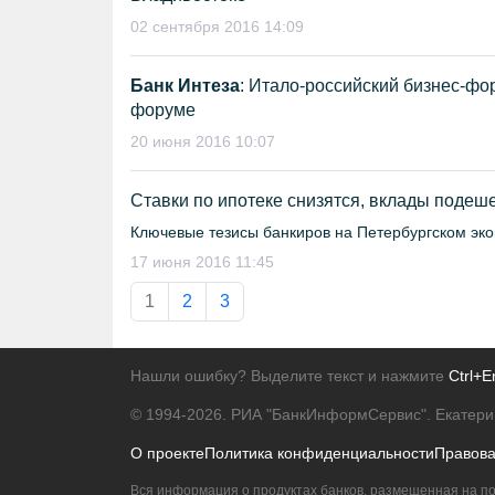
02 сентября 2016 14:09
Банк Интеза
: Итало-российский бизнес-ф
форуме
20 июня 2016 10:07
Ставки по ипотеке снизятся, вклады подеш
Ключевые тезисы банкиров на Петербургском э
17 июня 2016 11:45
1
2
3
Нашли ошибку? Выделите текст и нажмите
Ctrl+E
© 1994-2026.
РИА "БанкИнформСервис". Екатери
О проекте
Политика конфиденциальности
Правов
Вся информация о продуктах банков, размещенная на по