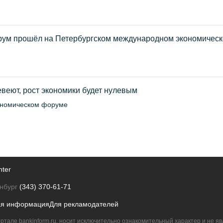
орум прошёл на Петербургском международном экономичес
евеют, рост экономики будет нулевым
кономическом форуме
nter
нбург
(343) 370-61-71
ая информация
Для рекламодателей
ртале bankinform.ru, носит исключительно ознакомительный характер и не 