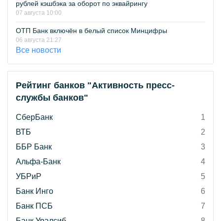
рублей кэшбэка за оборот по эквайрингу
07 августа 10:00
ОТП Банк включён в белый список Минцифры
06 августа 21:27
Все новости
Рейтинг банков "Активность пресс-
службы банков"
СберБанк
1
ВТБ
2
ББР Банк
3
Альфа-Банк
4
УБРиР
5
Банк Инго
6
Банк ПСБ
7
Банк Уралсиб
8