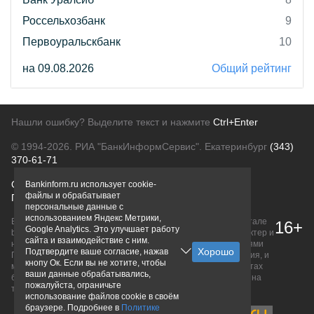
Россельхозбанк
9
Первоуральскбанк
10
на 09.08.2026
Общий рейтинг
Нашли ошибку? Выделите текст и нажмите
Ctrl+Enter
© 1994-2026.
РИА "БанкИнформСервис". Екатеринбург
(343)
370-61-71
О проекте
Политика конфиденциальности
Bankinform.ru использует cookie-
файлы и обрабатывает
Правовая информация
Для рекламодателей
персональные данные с
использованием Яндекс Метрики,
Вся информация о продуктах банков, размещенная на портале
16+
Google Analytics. Это улучшает работу
bankinform.ru, носит исключительно ознакомительный характер и
сайта и взаимодействие с ним.
не является публичной офертой, определяемой положениями
Подтвердите ваше согласие, нажав
ГК РФ. Информация не содержит точного и полного описания, и
кнопу Ок. Если вы не хотите, чтобы
может быть изменена. Конечные условия уточняйте на сайтах
ваши данные обрабатывались,
банков или при личном обращении. Исключительное право на
пожалуйста, ограничьте
товарные знаки принадлежит их правообладателям.
использование файлов cookie в своём
браузере. Подробнее в
Политике