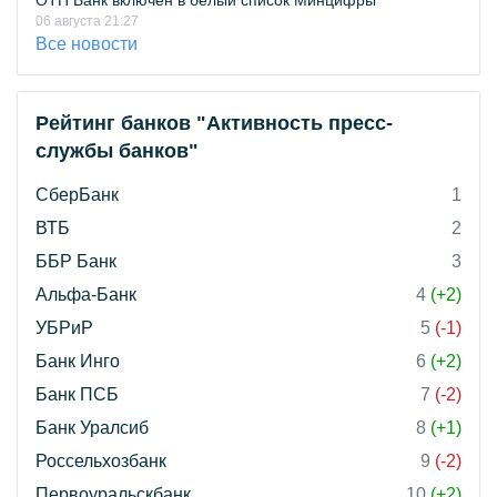
ОТП Банк включён в белый список Минцифры
06 августа 21:27
Все новости
Рейтинг банков "Активность пресс-
службы банков"
СберБанк
1
ВТБ
2
ББР Банк
3
Альфа-Банк
4
(+2)
УБРиР
5
(-1)
Банк Инго
6
(+2)
Банк ПСБ
7
(-2)
Банк Уралсиб
8
(+1)
Россельхозбанк
9
(-2)
Первоуральскбанк
10
(+2)