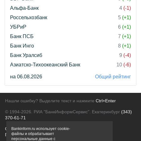
Альфа-Банк
4
(-1)
Россельхозбанк
5
(+1)
УБРиР
6
(+1)
Банк ПСБ
7
(+1)
Банк Инго
8
(+1)
Банк Уралсиб
9
(-4)
Азиатско-Тихоокеанский Банк
10
(-6)
на 06.08.2026
Общий рейтинг
Нашли ошибку? Выделите текст и нажмите
Ctrl+Enter
© 1994-2026.
РИА "БанкИнформСервис". Екатеринбург
(343)
370-61-71
О проекте
Политика конфиденциальности
Bankinform.ru использует cookie-
файлы и обрабатывает
Правовая информация
Для рекламодателей
персональные данные с