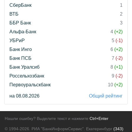
СберБанк
1
ВТБ
2
ББР Банк
3
Альфа-Банк
4
(+2)
УБРиР
5
(-1)
Банк Инго
6
(+2)
Банк ПСБ
7
(-2)
Банк Уралсиб
8
(+1)
Россельхозбанк
9
(-2)
Первоуральскбанк
10
(+2)
на 08.08.2026
Общий рейтинг
Нашли ошибку? Выделите текст и нажмите
Ctrl+Enter
© 1994-2026.
РИА "БанкИнформСервис". Екатеринбург
(343)