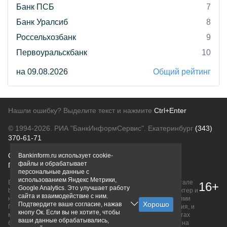
Банк ПСБ
7
Банк Уралсиб
8
Россельхозбанк
9
Первоуральскбанк
10
на 09.08.2026
Общий рейтинг
Нашли ошибку? Выделите текст и нажмите
Ctrl+Enter
© 1994-2026.
РИА "БанкИнформСервис". Екатеринбург
(343)
370-61-71
О проекте
Политика конфиденциальности
Bankinform.ru использует cookie-
файлы и обрабатывает
Правовая информация
Для рекламодателей
персональные данные с
использованием Яндекс Метрики,
Вся информация о продуктах банков, размещенная на портале
16+
Google Analytics. Это улучшает работу
bankinform.ru, носит исключительно ознакомительный характер и
сайта и взаимодействие с ним.
не является публичной офертой, определяемой положениями
Подтвердите ваше согласие, нажав
ГК РФ. Информация не содержит точного и полного описания, и
кнопу Ок. Если вы не хотите, чтобы
может быть изменена. Конечные условия уточняйте на сайтах
ваши данные обрабатывались,
банков или при личном обращении. Исключительное право на