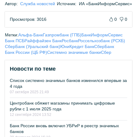
Автор:
Служба новостей
Источник:
ИА «БанкИнформСервис»
Просмотров: 3016
0
0
Метки:
Альфа-Банк
Газпромбанк (ГПБ)
БанкИнформСервис
Банк ПСБ
Райффайзен Банк
Росбанк
Россельхозбанк (РСХБ)
СберБанк (Уральский банк)
ЮниКредит Банк
СберБанк
Банк России (ЦБ РФ)
Системно значимые банки
Сбер
Новости по теме
Список системно значимых банков изменился впервые за
4 года
07 октября 2025 21:49
Центробанк обяжет магазины принимать цифровые
рубли с 1 июля 2025 года
12 сентября 2024 13:52
Банк России вновь включил УБРиР в реестр значимых
банков