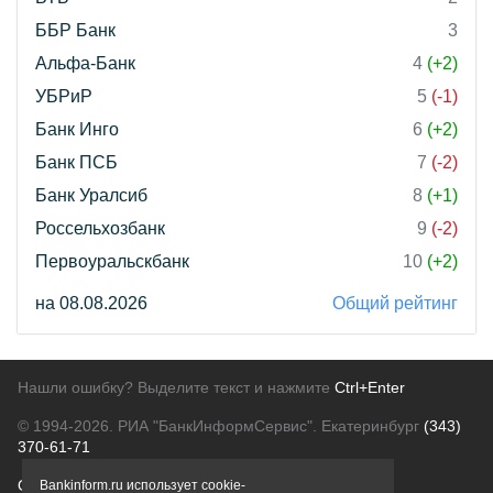
ББР Банк
3
Альфа-Банк
4
(+2)
УБРиР
5
(-1)
Банк Инго
6
(+2)
Банк ПСБ
7
(-2)
Банк Уралсиб
8
(+1)
Россельхозбанк
9
(-2)
Первоуральскбанк
10
(+2)
на 08.08.2026
Общий рейтинг
Нашли ошибку? Выделите текст и нажмите
Ctrl+Enter
© 1994-2026.
РИА "БанкИнформСервис". Екатеринбург
(343)
370-61-71
О проекте
Политика конфиденциальности
Bankinform.ru использует cookie-