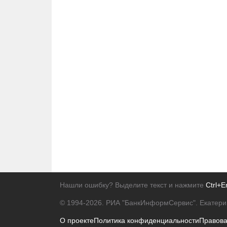
Нашли ошибку? Выделите текст и нажмите
Ctrl+E
© 1994-2026.
РИА "БанкИнформСервис". Екатери
О проекте
Политика конфиденциальности
Правов