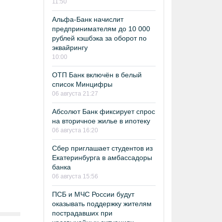
11:50
Альфа-Банк начислит
предпринимателям до 10 000
рублей кэшбэка за оборот по
эквайрингу
10:00
ОТП Банк включён в белый
список Минцифры
06 августа 21:27
Абсолют Банк фиксирует спрос
на вторичное жилье в ипотеку
06 августа 16:20
Сбер приглашает студентов из
Екатеринбурга в амбассадоры
банка
06 августа 15:56
ПСБ и МЧС России будут
оказывать поддержку жителям
пострадавших при