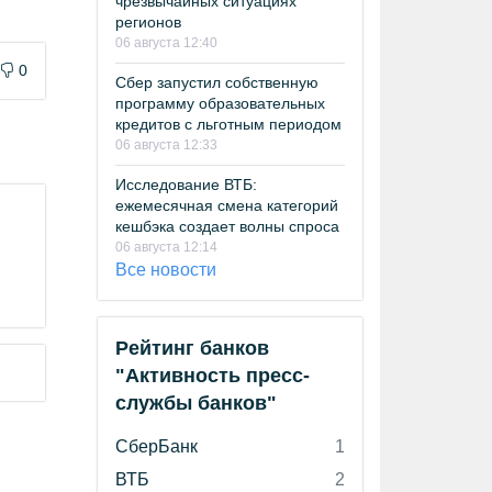
чрезвычайных ситуациях
регионов
06 августа 12:40
0
Сбер запустил собственную
программу образовательных
кредитов с льготным периодом
06 августа 12:33
Исследование ВТБ:
ежемесячная смена категорий
кешбэка создает волны спроса
06 августа 12:14
Все новости
Рейтинг банков
"Активность пресс-
службы банков"
СберБанк
1
ВТБ
2