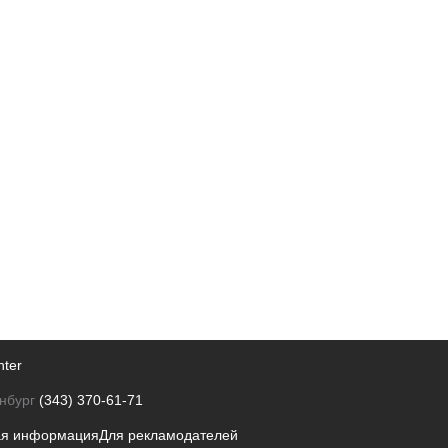
nter
нбург
(343) 370-61-71
ая информация
Для рекламодателей