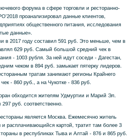
ючевого форума в сфере торговли и ресторанно-
O’2018 проанализировал данные клиентов,
дприятиях общественного питания, исследования
тые данные».
и в 2017 году составил 591 руб. Это меньше, чем в
тавлял 629 руб. Самый большой средний чек в
ния - 1003 рубля. За ней идут соседи - Дагестан,
едним чеком в 894 руб. замыкает пятерку лидеров.
ресторанным тратам занимают регионы Крайнего
ек - 860 руб., а на Чукотке - 836 руб.
торан обходится жителям Удмуртии и Марий Эл.
 297 руб. соответственно.
естораны является Москва. Ежемесячно житель
и расплачивающийся картой, тратит там более 3
стораны в республиках Тыва и Алтай - 876 и 865 руб.