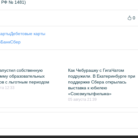
Б РФ № 1481)
0
карты
Дебетовые карты
рБанк
Сбер
апустил собственную
Как Чебурашку с ГигаЧатом
мму образовательных
подружили. В Екатеринбурге при
ов с льготным периодом
поддержке Сбера открылась
выставка к юбилею
ста 12:33
«Союзмультфильма»
05 августа 21:39