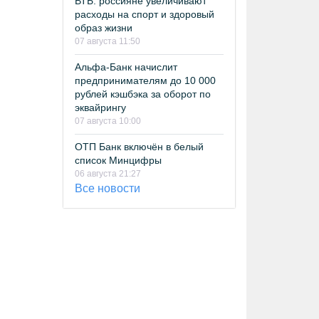
ВТБ: россияне увеличивают
расходы на спорт и здоровый
образ жизни
07 августа 11:50
Альфа-Банк начислит
предпринимателям до 10 000
рублей кэшбэка за оборот по
эквайрингу
07 августа 10:00
ОТП Банк включён в белый
список Минцифры
06 августа 21:27
Все новости