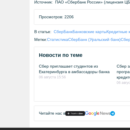
Источник:
ПАО «Сбербанк России» (лицензия Ц
Просмотров: 2206
В статье:
СберБанк
Банковские карты
Кредитные 
Метки:
Статистика
СберБанк (Уральский банк)
Сбе
Новости по теме
Сбер приглашает студентов из
Сбер з
Екатеринбурга в амбассадоры банка
програ
кредит
06 августа 15:56
06 авгу
Читайте нас в