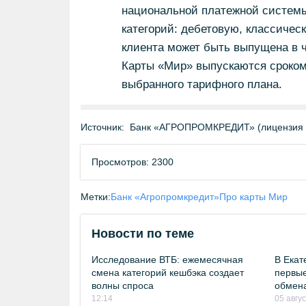
национальной платежной системы
категорий: дебетовую, классиче
клиента может быть выпущена в 
Карты «Мир» выпускаются сроком 
выбранного тарифного плана.
Источник:
Банк «АГРОПРОМКРЕДИТ» (лицензия 
Просмотров: 2300
Метки:
Банк «Агропромкредит»
Про карты Мир
Новости по теме
Исследование ВТБ: ежемесячная
В Екат
смена категорий кешбэка создает
первые
волны спроса
обмен
12:14
05 авгу