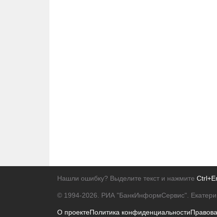
Нашли ошибку? Выделите текст и нажмите
Ctrl+E
© 1994-2026.
РИА "БанкИнформСервис". Екатери
О проекте
Политика конфиденциальности
Правов