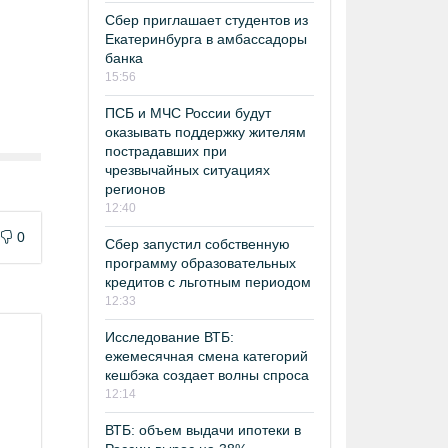
Сбер приглашает студентов из
Екатеринбурга в амбассадоры
банка
15:56
ПСБ и МЧС России будут
оказывать поддержку жителям
пострадавших при
чрезвычайных ситуациях
регионов
12:40
0
Сбер запустил собственную
программу образовательных
кредитов с льготным периодом
12:33
Исследование ВТБ:
ежемесячная смена категорий
кешбэка создает волны спроса
12:14
ВТБ: объем выдачи ипотеки в