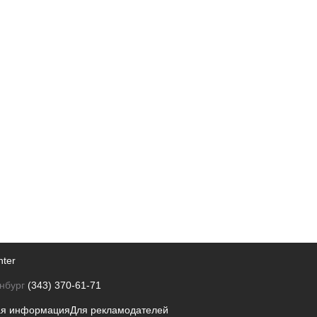
nter
нбург
(343) 370-61-71
ая информация
Для рекламодателей