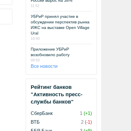
России вырос на 38%
11:52
УБРиР принял участие в
обсуждении перспектив рынка
ИЖС на выставке Open Village
Ural
10:40
Приложение УБРиР
возобновило работу
09:50
Все новости
Рейтинг банков
"Активность пресс-
службы банков"
СберБанк
1
(+1)
ВТБ
2
(-1)
ББР Банк
3
(+9)