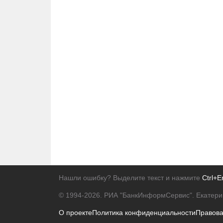
Нашли ошибку? Выделите текст и нажмите
Ctrl+E
© 1994-2026.
РИА "БанкИнформСервис". Екатери
О проекте
Политика конфиденциальности
Правов