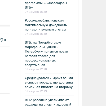
программы «Амбассадоры
ВТБ»
07 августа 16:30
Россельхозбанк повысил
максимальную доходность
по накопительным счетам
07 августа 15:40
0
ВТБ: на Петербургском
марафоне «Пушкин -
Петербург» появится новая
беговая трасса для
профессиональных
спортсменов
07 августа 12:28
Среднеуральск и Ирбит вошли
в список городов, где доступна
семейная ипотека на вторичку
07 августа 12:13
ВТБ: россияне увеличивают
расходы на спорт и здоровый