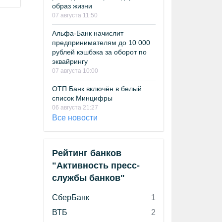
образ жизни
07 августа 11:50
Альфа-Банк начислит
предпринимателям до 10 000
рублей кэшбэка за оборот по
эквайрингу
07 августа 10:00
ОТП Банк включён в белый
список Минцифры
06 августа 21:27
Все новости
Рейтинг банков
"Активность пресс-
службы банков"
СберБанк
1
ВТБ
2