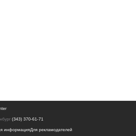
nter
нбург
(343) 370-61-71
ая информация
Для рекламодателей