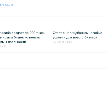
ые карты
асибо раздаст по 200 тысяч
Старт с Челиндбанком: особые
в новым бизнес-клиентам
условия для нового бизнеса
аммы лояльности
21 июля 09:50
та 11:51