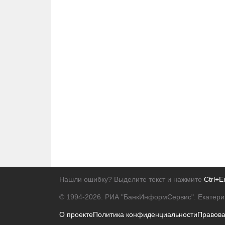
Нашли ошибку? Выделите текст и нажмите
Ctrl+E
© 1994-2026.
РИА "БанкИнформСервис". Екатери
О проекте
Политика конфиденциальности
Правов