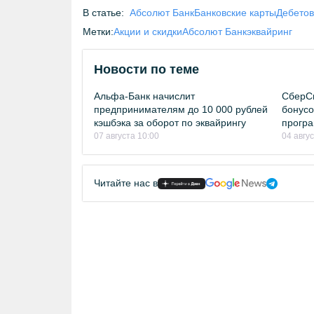
В статье:
Абсолют Банк
Банковские карты
Дебетов
Метки:
Акции и скидки
Абсолют Банк
эквайринг
Новости по теме
Альфа-Банк начислит
СберСп
предпринимателям до 10 000 рублей
бонусо
кэшбэка за оборот по эквайрингу
прогр
07 августа 10:00
04 авгус
Читайте нас в