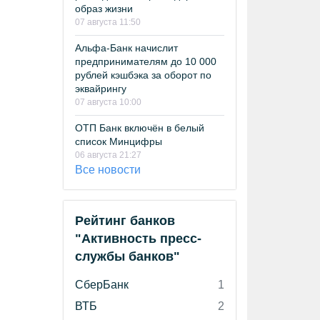
образ жизни
07 августа 11:50
Альфа-Банк начислит
предпринимателям до 10 000
рублей кэшбэка за оборот по
эквайрингу
07 августа 10:00
ОТП Банк включён в белый
список Минцифры
06 августа 21:27
Все новости
Рейтинг банков
"Активность пресс-
службы банков"
СберБанк
1
ВТБ
2