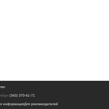
nter
нбург
(343) 370-61-71
ая информация
Для рекламодателей