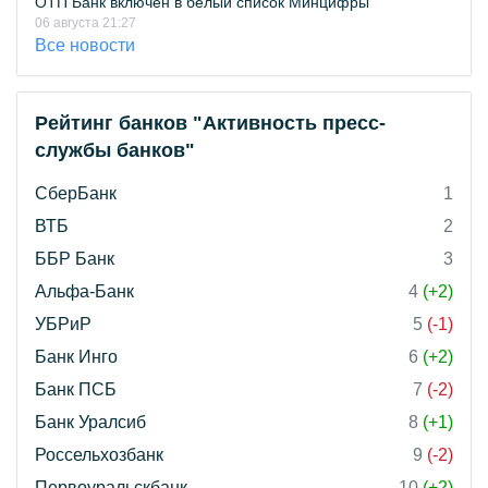
ОТП Банк включён в белый список Минцифры
06 августа 21:27
Все новости
Рейтинг банков "Активность пресс-
службы банков"
СберБанк
1
ВТБ
2
ББР Банк
3
Альфа-Банк
4
(+2)
УБРиР
5
(-1)
Банк Инго
6
(+2)
Банк ПСБ
7
(-2)
Банк Уралсиб
8
(+1)
Россельхозбанк
9
(-2)
Первоуральскбанк
10
(+2)