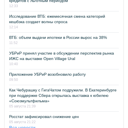
кредитов с льготным периодом
12:33
Исследование ВТБ: ежемесячная смена категорий
кешбэка создает волны спроса
12:14
ВТБ: объем выдачи ипотеки в России вырос на 38%
11:52
УБРиР принял участие в обсуждении перспектив рынка
ИЖС на выставке Open Village Ural
10:40
Приложение УБРиР возобновило работу
09:50
Как Чебурашку с ГигаЧатом подружили. В Екатеринбурге
при поддержке Сбера открылась выставка к юбилею
«Союзмультфильма»
05 августа 21:39
Росстат зафиксировал снижение цен
05 августа 21:22
Все новости