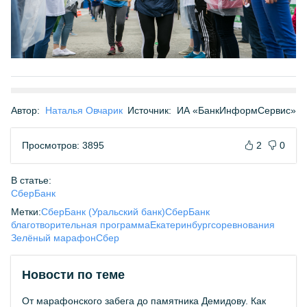
Автор:
Наталья Овчарик
Источник:
ИА «БанкИнформСервис»
Просмотров: 3895
2
0
В статье:
СберБанк
Метки:
СберБанк (Уральский банк)
СберБанк
благотворительная программа
Екатеринбург
соревнования
Зелёный марафон
Сбер
Новости по теме
От марафонского забега до памятника Демидову. Как