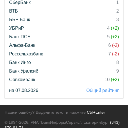
СберБанк
1
ВТБ
2
ББР Банк
3
УБРиР
4
(+2)
Банк ПСБ
5
(+2)
Альфа-Банк
6
(-2)
Россельхозбанк
7
(-2)
Банк Инго
8
Банк Уралсиб
9
Совкомбанк
10
(+2)
на 07.08.2026
Общий рейтинг
Нашли ошибку? Выделите текст и нажмите
Ctrl+Enter
© 1994-2026.
РИА "БанкИнформСервис". Екатеринбург
(343)
370-61-71