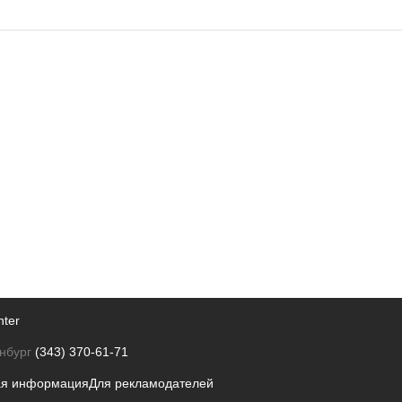
nter
нбург
(343) 370-61-71
ая информация
Для рекламодателей