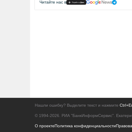
Читайте нас в
Нашли ошибку? Выделите текст и нажмите
Ctrl+E
© 1994-2026.
РИА "БанкИнформСервис". Екатери
О проекте
Политика конфиденциальности
Правов