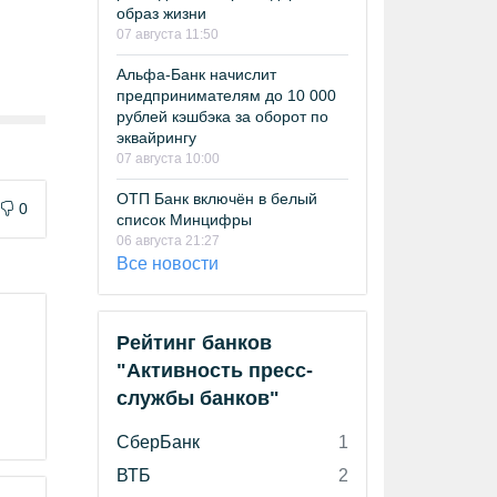
образ жизни
07 августа 11:50
Альфа-Банк начислит
предпринимателям до 10 000
рублей кэшбэка за оборот по
эквайрингу
07 августа 10:00
ОТП Банк включён в белый
0
список Минцифры
06 августа 21:27
Все новости
Рейтинг банков
"Активность пресс-
службы банков"
СберБанк
1
ВТБ
2