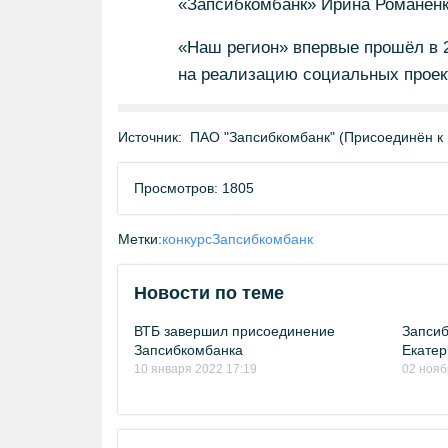
«Запсибкомбанк» Ирина Романенк
«Наш регион» впервые прошёл в 2
на реализацию социальных проект
Источник:
ПАО "Запсибкомбанк" (Присоединён к
Просмотров: 1805
Метки:
конкурс
Запсибкомбанк
Новости по теме
ВТБ завершил присоединение
Запсиб
Запсибкомбанка
Екатер
10 января 2022 17:19
02 нояб