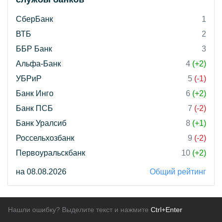
СберБанк
1
ВТБ
2
ББР Банк
3
Альфа-Банк
4
(+2)
УБРиР
5
(-1)
Банк Инго
6
(+2)
Банк ПСБ
7
(-2)
Банк Уралсиб
8
(+1)
Россельхозбанк
9
(-2)
Первоуральскбанк
10
(+2)
на 08.08.2026
Общий рейтинг
Нашли ошибку? Выделите текст и нажмите
Ctrl+Enter