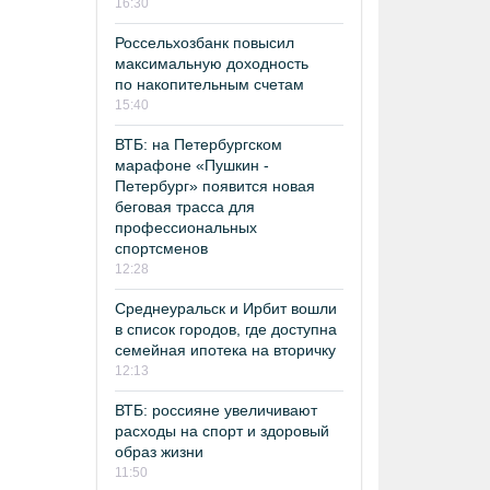
16:30
Россельхозбанк повысил
максимальную доходность
по накопительным счетам
15:40
ВТБ: на Петербургском
марафоне «Пушкин -
Петербург» появится новая
беговая трасса для
профессиональных
спортсменов
12:28
Среднеуральск и Ирбит вошли
в список городов, где доступна
семейная ипотека на вторичку
12:13
ВТБ: россияне увеличивают
расходы на спорт и здоровый
образ жизни
11:50