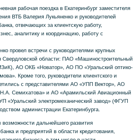
невная рабочая поездка в Екатеринбург заместителя
ения ВТБ Валерия Лукьяненко и руководителей
анка, отвечающих за клиентскую работу,
знес, аналитику и координацию, работу с
нко провел встречи с руководителями крупных
ия Свердловской области: ПАО «Машиностроительный
МЗиК), АО ОКБ «Новатор», АО ПО «Уральский оптико-
мова». Кроме того, руководители клиентского и
ретились с представителями АО «УПП Вектор», АО
 Н.А. Семихатова» и АО «Арамильский Авиационный
УП «Уральский электромеханический завод» (ФГУП
одством администрации Екатеринбурга.
и возможности дальнейшего развития
банка и предприятий в области кредитования,
нтарного бизнеса, в том числе в части