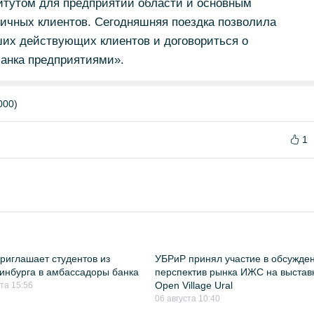
тутом для предприятий области и основным
чных клиентов. Сегодняшняя поездка позволила
ших действующих клиентов и договориться о
банка предприятиями».
000)
1
риглашает студентов из
УБРиР принял участие в обсужде
инбурга в амбассадоры банка
перспектив рынка ИЖС на выстав
Open Village Ural
ста 15:56
06 августа 10:40