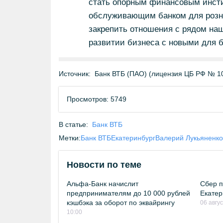
стать опорным финансовым инсти
обслуживающим банком для розни
закрепить отношения с рядом на
развитии бизнеса с новыми для 
Источник:
Банк ВТБ (ПАО) (лицензия ЦБ РФ № 1
Просмотров: 5749
В статье:
Банк ВТБ
Метки:
Банк ВТБ
Екатеринбург
Валерий Лукьяненко
Новости по теме
Альфа-Банк начислит
Сбер п
предпринимателям до 10 000 рублей
Екатер
кэшбэка за оборот по эквайрингу
06 авгу
10:00