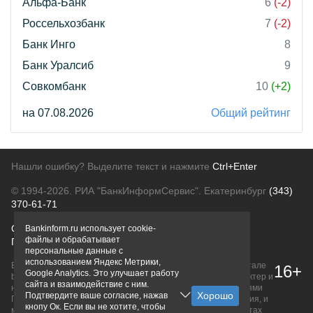
Альфа-Банк
6
(-2)
Россельхозбанк
7
(-2)
Банк Инго
8
Банк Уралсиб
9
Совкомбанк
10
(+2)
на 07.08.2026
Общий рейтинг
Нашли ошибку? Выделите текст и нажмите
Ctrl+Enter
© 1994-2026.
РИА "БанкИнформСервис". Екатеринбург
(343)
370-61-71
О проекте
Политика конфиденциальности
Bankinform.ru использует cookie-
файлы и обрабатывает
Правовая информация
Для рекламодателей
персональные данные с
использованием Яндекс Метрики,
Вся информация о продуктах банков, размещенная на портале
16+
Google Analytics. Это улучшает работу
bankinform.ru, носит исключительно ознакомительный характер и
сайта и взаимодействие с ним.
не является публичной офертой, определяемой положениями
Подтвердите ваше согласие, нажав
ГК РФ. Информация не содержит точного и полного описания, и
кнопу Ок. Если вы не хотите, чтобы
может быть изменена. Конечные условия уточняйте на сайтах