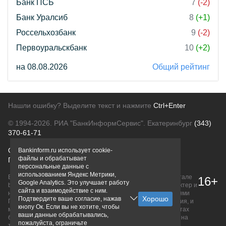
Банк ПСБ
7
(-2)
Банк Уралсиб
8
(+1)
Россельхозбанк
9
(-2)
Первоуральскбанк
10
(+2)
на 08.08.2026
Общий рейтинг
Нашли ошибку? Выделите текст и нажмите
Ctrl+Enter
© 1994-2026.
РИА "БанкИнформСервис". Екатеринбург
(343)
370-61-71
О проекте
Политика конфиденциальности
Bankinform.ru использует cookie-
файлы и обрабатывает
Правовая информация
Для рекламодателей
персональные данные с
использованием Яндекс Метрики,
Вся информация о продуктах банков, размещенная на портале
16+
Google Analytics. Это улучшает работу
bankinform.ru, носит исключительно ознакомительный характер и
сайта и взаимодействие с ним.
не является публичной офертой, определяемой положениями
Подтвердите ваше согласие, нажав
ГК РФ. Информация не содержит точного и полного описания, и
кнопу Ок. Если вы не хотите, чтобы
может быть изменена. Конечные условия уточняйте на сайтах
ваши данные обрабатывались,
банков или при личном обращении. Исключительное право на
пожалуйста, ограничьте
товарные знаки принадлежит их правообладателям.