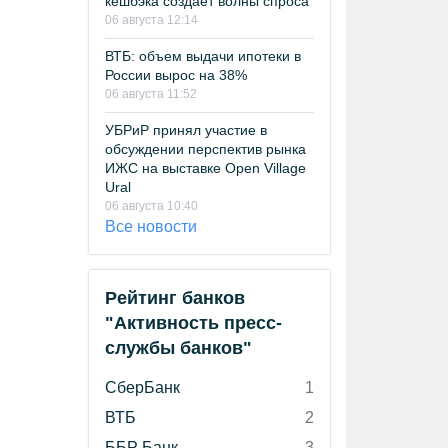
кешбэка создает волны спроса
06 августа 12:14
ВТБ: объем выдачи ипотеки в
России вырос на 38%
06 августа 11:52
УБРиР принял участие в
обсуждении перспектив рынка
ИЖС на выставке Open Village
Ural
06 августа 10:40
Все новости
Рейтинг банков
"Активность пресс-
службы банков"
СберБанк
1
ВТБ
2
ББР Банк
3