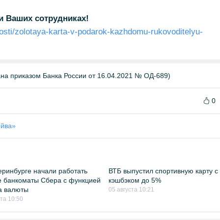
 и Ваших сотрудниках!
osti/zolotaya-karta-v-podarok-kazhdomu-rukovoditelyu-
а приказом Банка России от 16.04.2021 № ОД-689)
0
ейва»
еринбурге начали работать
ВТБ выпустил спортивную карту с
 банкоматы Сбера с функцией
кэшбэком до 5%
а валюты
05 августа 10:21
ста 10:50