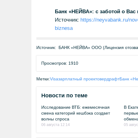
Банк «НЕЙВА»: с заботой о Вас
Источник:
https://neyvabank.ru/nov
biznesa
Источник:
БАНК «НЕЙВА» ООО (Лицензия отозван
Просмотров: 1910
Метки:
Visa
зарплатный проект
овердрафт
Банк «Н
Новости по теме
Исследование ВТБ: ежемесячная
В Екат
смена категорий кешбэка создает
первые
волны спроса
обмен
06 августа 12:14
05 авгу