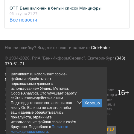
ОТП Банк включён в белый список Минцифры
06 августа 21:27
Все новости
Нашли ошибку? Выделите текст и нажмите
Ctrl+Enter
© 1994-2026.
РИА "БанкИнформСервис". Екатеринбург
(343)
370-61-71
О проекте
Политика конфиденциальности
Bankinform.ru использует cookie-
файлы и обрабатывает
Правовая информация
Для рекламодателей
персональные данные с
использованием Яндекс Метрики,
Вся информация о продуктах банков, размещенная на портале
16+
Google Analytics. Это улучшает работу
bankinform.ru, носит исключительно ознакомительный характер и
сайта и взаимодействие с ним.
не является публичной офертой, определяемой положениями
Подтвердите ваше согласие, нажав
ГК РФ. Информация не содержит точного и полного описания, и
кнопу Ок. Если вы не хотите, чтобы
может быть изменена. Конечные условия уточняйте на сайтах
ваши данные обрабатывались,
банков или при личном обращении. Исключительное право на
пожалуйста, ограничьте
товарные знаки принадлежит их правообладателям.
использование файлов cookie в своём
браузере. Подробнее в
Политике
конфиденциальности
.