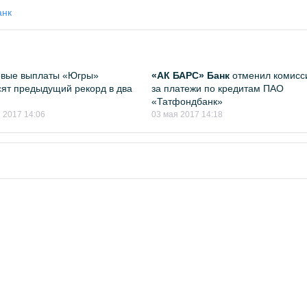
анк
овые выплаты «Югры»
«АК БАРС» Банк
отменил комис
ят предыдущий рекорд в два
за платежи по кредитам ПАО
«Татфондбанк»
 2017 14:06
03 мая 2017 14:18