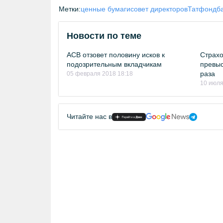
Метки:
ценные бумаги
совет директоров
Татфондб
Новости по теме
АСВ отзовет половину исков к
Страх
подозрительным вкладчикам
превыс
раза
05 февраля 2018 18:18
10 июля
Читайте нас в