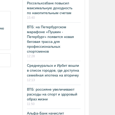
Россельхозбанк повысил
максимальную доходность
по накопительным счетам
15:40
ВТБ: на Петербургском
сию
марафоне «Пушкин -
Петербург» появится новая
беговая трасса для
профессиональных
спортсменов
12:28
Среднеуральск и Ирбит вошли
в список городов, где доступна
семейная ипотека на вторичку
12:13
ВТБ: россияне увеличивают
расходы на спорт и здоровый
образ жизни
11:50
Альфа-Банк начислит