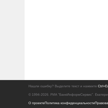
Нашли ошибку? Выделите текст и нажмите
Ctrl+E
© 1994-2026.
РИА "БанкИнформСервис". Екатери
О проекте
Политика конфиденциальности
Правов