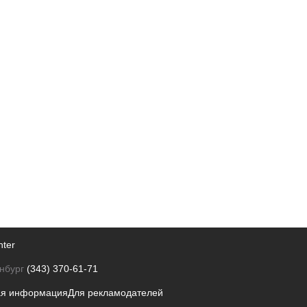
nter
нбург
(343) 370-61-71
ая информация
Для рекламодателей