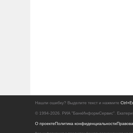
Нашли ошибку? Выделите текст и нажмите
Ctrl+E
© 1994-2026.
РИА "БанкИнформСервис". Екатери
О проекте
Политика конфиденциальности
Правов