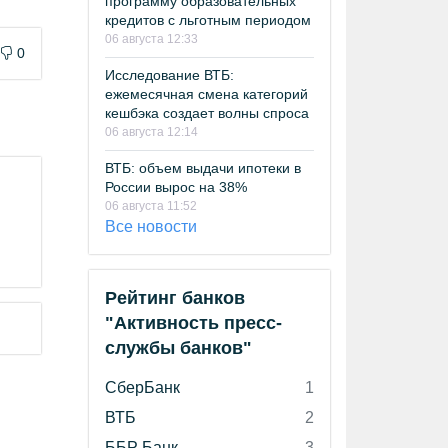
программу образовательных
кредитов с льготным периодом
06 августа 12:33
0
Исследование ВТБ:
ежемесячная смена категорий
кешбэка создает волны спроса
06 августа 12:14
ВТБ: объем выдачи ипотеки в
России вырос на 38%
06 августа 11:52
Все новости
Рейтинг банков
"Активность пресс-
службы банков"
СберБанк
1
ВТБ
2
ББР Банк
3