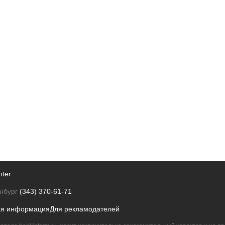
nter
нбург
(343) 370-61-71
ая информация
Для рекламодателей