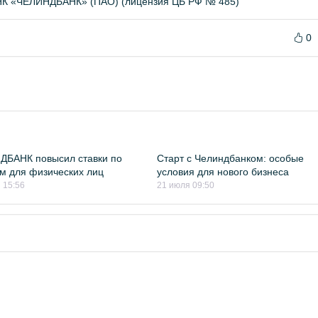
«ЧЕЛИНДБАНК» (ПАО) (лицензия ЦБ РФ № 485)
0
ДБАНК повысил ставки по
Старт с Челиндбанком: особые
м для физических лиц
условия для нового бизнеса
 15:56
21 июля 09:50