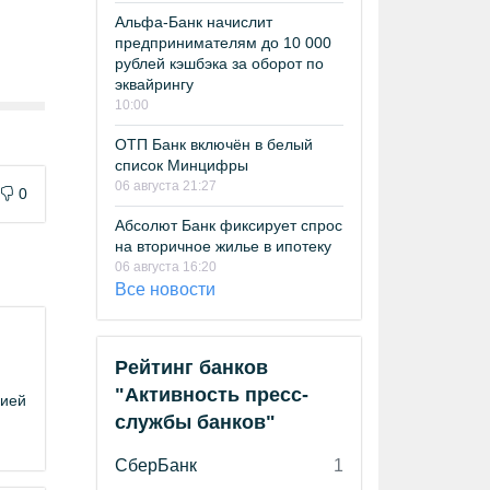
Альфа-Банк начислит
предпринимателям до 10 000
рублей кэшбэка за оборот по
эквайрингу
10:00
ОТП Банк включён в белый
список Минцифры
06 августа 21:27
0
Абсолют Банк фиксирует спрос
на вторичное жилье в ипотеку
06 августа 16:20
Все новости
Рейтинг банков
"Активность пресс-
цией
службы банков"
СберБанк
1