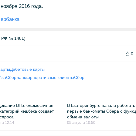
ноября 2016 года.
бербанка
Б РФ № 1481)
0
карты
Дебетовые карты
isa
СберБанк
корпоративные клиенты
Сбер
ование ВТБ: ежемесячная
В Екатеринбурге начали работать
категорий кешбэка создает
первые банкоматы Сбера с функ
спроса
обмена валюты
ста 12:14
05 августа 10:50