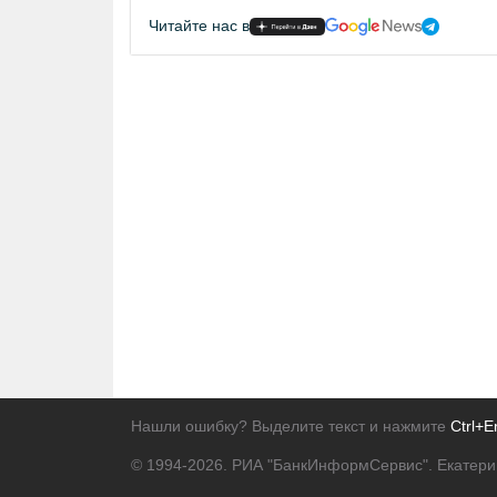
Читайте нас в
Нашли ошибку? Выделите текст и нажмите
Ctrl+E
© 1994-2026.
РИА "БанкИнформСервис". Екатери