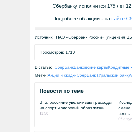
Сбербанку исполнится 175 лет 12 
Подробнее об акции - на
сайте С
Источник:
ПАО «Сбербанк России» (лицензия Ц
Просмотров: 1713
В статье:
СберБанк
Банковские карты
Кредитные 
Метки:
Акции и скидки
СберБанк (Уральский банк)
V
Новости по теме
ВТБ: россияне увеличивают расходы
Исслед
на спорт и здоровый образ жизни
смена 
волны 
11:50
06 авгу