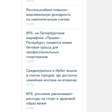
16:30
Россельхозбанк повысил
максимальную доходность
по накопительным счетам
15:40
ВТБ: на Петербургском
марафоне «Пушкин -
Петербург» появится новая
беговая трасса для
профессиональных
спортсменов
12:28
Среднеуральск и Ирбит вошли
в список городов, где доступна
семейная ипотека на вторичку
12:13
ВТБ: россияне увеличивают
расходы на спорт и здоровый
образ жизни
11:50